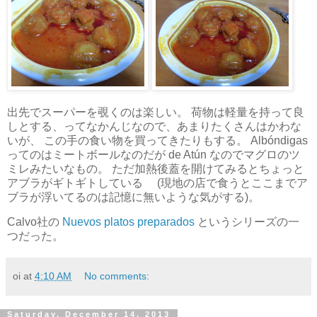
出先でスーパーを覗くのは楽しい。 荷物は軽量を持って良
しとする、ってなかんじなので、あまりたくさんはかわな
いが、 この手の食い物を買ってきたりもする。 Albóndigas
ってのはミートボールなのだが de Atún なのでマグロのツ
ミレみたいなもの。 ただ加熱後蓋を開けてみるとちょっと
アブラがギトギトしている (現地の店で食うとここまでア
ブラが浮いてるのは記憶に無いような気がする)。
Calvo社の
Nuevos platos preparados
というシリーズの一
つだった。
oi
at
4:10 AM
No comments:
Saturday, December 14, 2013