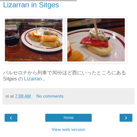
Lizarran in Sitges
バルセロナから列車で30分ほど西にいったところにある
Sitges の
Lizarran
。
oi
at
7:08 AM
No comments:
‹
›
Home
View web version