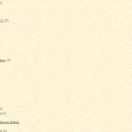
2)
ナツ
(2)
lena
(1)
1)
s
(1)
hroom Sirloin
er
(1)