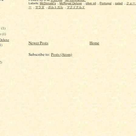
Labels:
McDonald's
,
McRoyal Deluxe
,
olive oil
,
Portugal
,
salad
,
クォー
ー
,
サラダ
,
ポルトガル
,
マクドナルド
r
(1)
r
(1)
Deluxe
Newer Posts
Home
1)
Subscribe to:
Posts (Atom)
2)