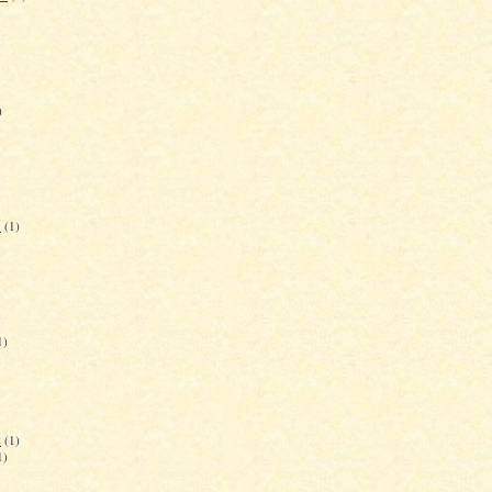
)
ん
(1)
1)
食
(1)
1)