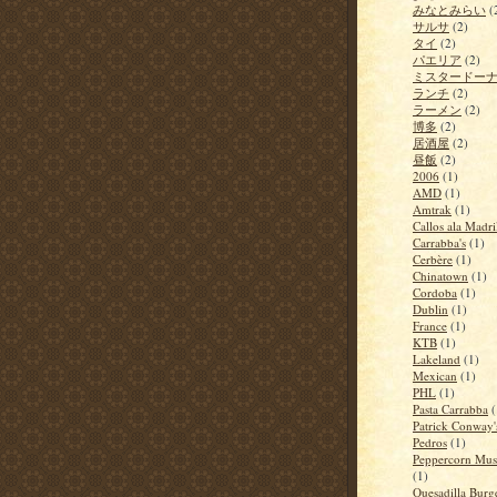
みなとみらい
(
サルサ
(2)
タイ
(2)
パエリア
(2)
ミスタードー
ランチ
(2)
ラーメン
(2)
博多
(2)
居酒屋
(2)
昼飯
(2)
2006
(1)
AMD
(1)
Amtrak
(1)
Callos ala Madri
Carrabba's
(1)
Cerbère
(1)
Chinatown
(1)
Cordoba
(1)
Dublin
(1)
France
(1)
KTB
(1)
Lakeland
(1)
Mexican
(1)
PHL
(1)
Pasta Carrabba
(
Patrick Conway'
Pedros
(1)
Peppercorn Mus
(1)
Quesadilla Burg