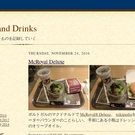
and Drinks
たものを記録していく
THURSDAY, NOVEMBER 24, 2016
McRoyal Deluxe
ポルトガルのマクドナルドで
McRoyal® Deluxe
。
wikipedia
 2016
ーターパウンダーのことらしい。 手前にある小瓶はドレッ
D 2017
Q 2014
のオリーブオイル。
ve
Posted by
oi
at
5:53 AM
No comments: