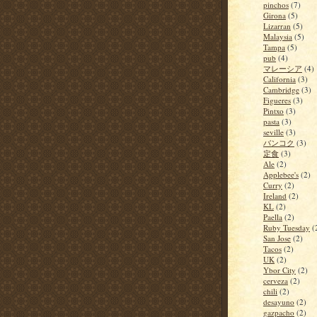
pinchos
(7)
Girona
(5)
Lizarran
(5)
Malaysia
(5)
Tampa
(5)
pub
(4)
マレーシア
(4)
California
(3)
Cambridge
(3)
Figueres
(3)
Pintxo
(3)
pasta
(3)
seville
(3)
バンコク
(3)
定食
(3)
Ale
(2)
Applebee's
(2)
Curry
(2)
Ireland
(2)
KL
(2)
Paella
(2)
Ruby Tuesday
(
San Jose
(2)
Tacos
(2)
UK
(2)
Ybor City
(2)
cerveza
(2)
chili
(2)
desayuno
(2)
gazpacho
(2)