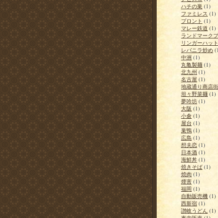
ハチの巣
(1)
ファミレス
(1)
プロント
(1)
マレー鉄道
(1)
ランドマーク
リンガーハッ
レバニラ炒め
(
中洲
(1)
丸亀製麺
(1)
北九州
(1)
名古屋
(1)
地蔵通り商店
坦々野菜麺
(1)
夢吟坊
(1)
大阪
(1)
小倉
(1)
屋台
(1)
巣鴨
(1)
広島
(1)
想夫恋
(1)
日本酒
(1)
海鮮丼
(1)
焼きそば
(1)
焼肉
(1)
煙害
(1)
福岡
(1)
自動販売機
(1)
西新宿
(1)
讃岐うどん
(1)
車内販売
(1)