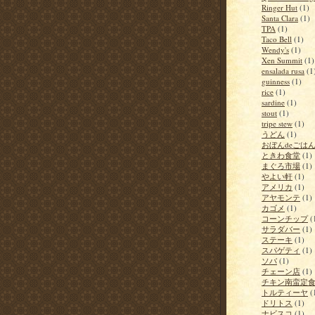
Ringer Hut
(1)
Santa Clara
(1)
TPA
(1)
Taco Bell
(1)
Wendy's
(1)
Xen Summit
(1)
ensalada rusa
(1
guinness
(1)
rice
(1)
sardine
(1)
stout
(1)
tripe stew
(1)
うどん
(1)
おぼんdeごは
ときわ食堂
(1)
まぐろ市場
(1)
やよい軒
(1)
アメリカ
(1)
アヤモンテ
(1)
カゴメ
(1)
コーンチップ
(
サラダバー
(1)
ステーキ
(1)
スパゲティ
(1)
ソバ
(1)
チェーン店
(1)
チキン南蛮定
トルティーヤ
(
ドリトス
(1)
ナビスコ
(1)