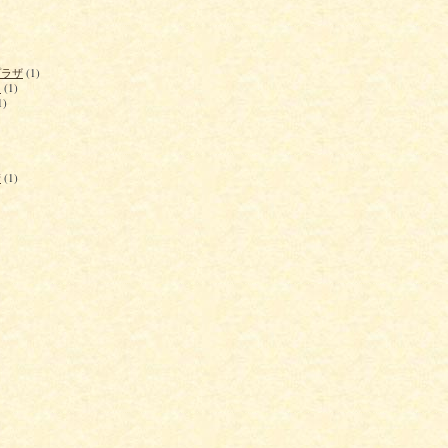
プラザ
(1)
ト
(1)
1)
街
(1)