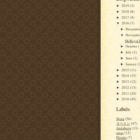
2019
(3)
►
2018
(8)
►
2017
(9)
►
2016
(7)
▼
Decembe
►
Novembe
▼
McRoyal 
October
(
►
July
(1)
►
June
(1)
►
January
(
►
2015
(11)
►
2014
(15)
►
2013
(12)
►
2012
(13)
►
2011
(24)
►
2010
(45)
►
Labels
Spain
(56)
スペイン
(47)
Andalucia
(13)
tapas
(12)
Florida
(7)