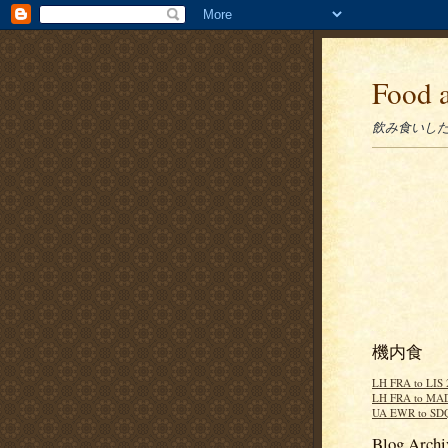
Food 
飲み食いし
機内食
LH FRA to LIS
LH FRA to MA
UA EWR to SD
Blog Archi