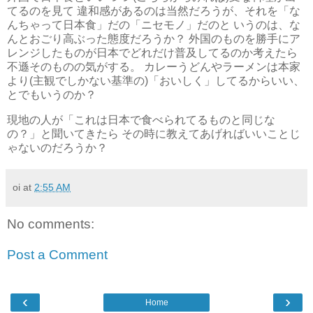
てるのを見て 違和感があるのは当然だろうが、それを「な
んちゃって日本食」だの「ニセモノ」だのと いうのは、な
んとおごり高ぶった態度だろうか？ 外国のものを勝手にア
レンジしたものが日本でどれだけ普及してるのか考えたら
不遜そのものの気がする。 カレーうどんやラーメンは本家
より(主観でしかない基準の)「おいしく」してるからいい、
とでもいうのか？
現地の人が「これは日本で食べられてるものと同じな
の？」と聞いてきたら その時に教えてあげればいいことじ
ゃないのだろうか？
oi
at
2:55 AM
No comments:
Post a Comment
‹
›
Home