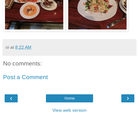
oi
at
8:22 AM
No comments:
Post a Comment
‹
›
Home
View web version